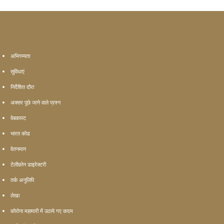
अभिगम्यता
सुविधाएं
निर्देशित दौरा
अक्सर पूछे जाने वाले प्रश्न
वेबकास्ट
भारत कोड
वेतनमान
टेलीफ़ोन डाइरेक्टरी
तर्क अनुलिपि
लेखा
कोरोना महामारी में उठाये गए कदम